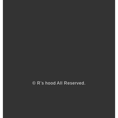
© R's hood All Reserved.