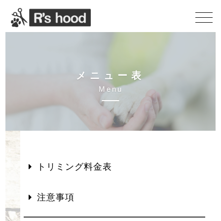
メ
ニ
ュ
ー
表
M
e
n
u
トリミング料金表
注意事項